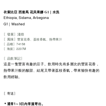
衣索比亞 西達馬 花貝果娜
G1｜水洗
Ethiopia, Sidama, Arbegona
G1｜Washed
〖發展〗淺焙
〖風味〗
豐富花香、荔枝香氣、熱帶果汁
〖品種〗
74158
〖海拔〗2237M
〖品飲筆記〗
這是一隻豐富有趣的豆子。飲用時先有多層次的豐富花香，
熱帶果汁般的酸甜、結尾又帶著荔枝香氣，帶來愉快有趣的
飲用經驗。
〖寄送〗
＊通常1～3日內常溫寄出。