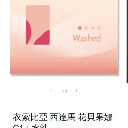
1
/
3
衣索比亞 西達馬 花貝果娜