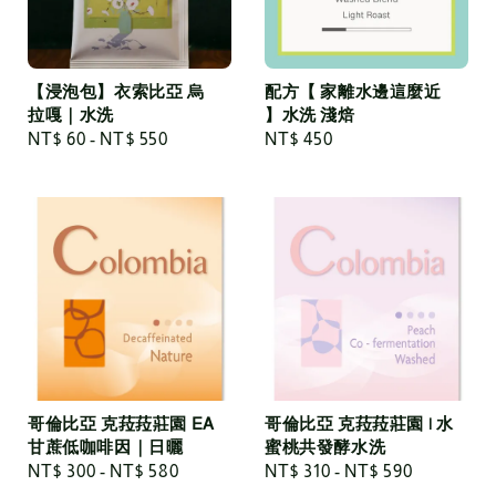
【浸泡包】衣索比亞 烏
配方【 家離水邊這麼近
拉嘎｜水洗
】水洗 淺焙
Regular
NT$ 60
-
NT$ 550
Regular
NT$ 450
price
price
哥倫比亞 克菈菈莊園 EA
哥倫比亞 克菈菈莊園 | 水
甘蔗低咖啡因｜日曬
蜜桃共發酵水洗
Regular
NT$ 300
-
NT$ 580
Regular
NT$ 310
-
NT$ 590