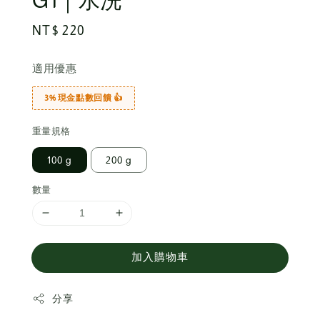
G1｜水洗
Regular
NT$ 220
price
適用優惠
3% 現金點數回饋 👍
重量規格
100 g
200 g
數量
加入購物車
分享