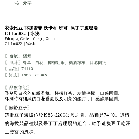
分享
衣索比亞 耶加雪菲 沃卡村 班可 果丁丁處理場
G1 Lot032
｜水洗
Ethiopia, Gedeb, Gargri, Gutiti
G1 Lot032｜Washed
〖發展〗淺焙
〖風味〗
香草、白花、檸檬紅茶、糖漬檸檬、口感圓潤
〖品種〗74110
〖海拔〗1983 - 2200M
〖品飲筆記〗
香草與白花的細緻香氣、檸檬紅茶、糖漬檸檬、口感圓潤。
杯測時有細緻的白花香氣以及明亮的酸甜，口感醇厚圓潤。
〖關於豆子〗
這批豆子海拔位於1983~2200公尺之間。品種是74110。這樣
的海拔與品種以及果丁丁處理場的組合，給予這隻豆子乾淨
且豐富的風味。