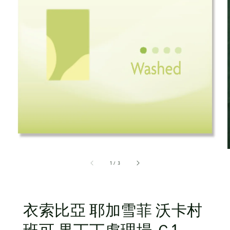
1
/
3
衣索比亞 耶加雪菲 沃卡村