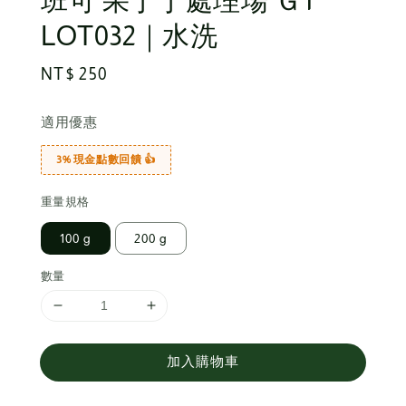
班可 果丁丁處理場 Ｇ1
LOT032｜水洗
Regular
NT$ 250
price
適用優惠
3% 現金點數回饋 👍
重量規格
100 g
200 g
數量
加入購物車