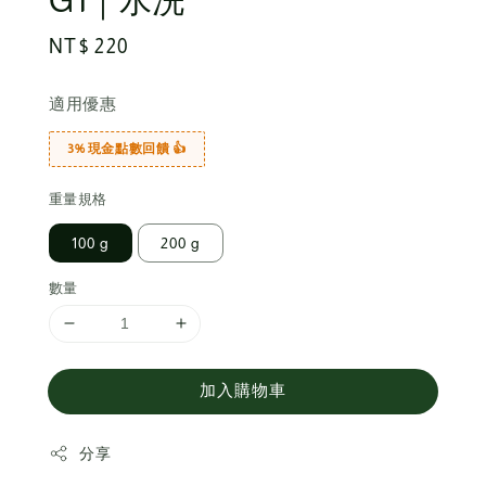
G1｜水洗
Regular
NT$ 220
price
適用優惠
3% 現金點數回饋 👍
重量規格
100 g
200 g
數量
加入購物車
分享