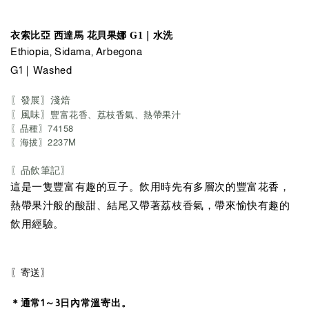
衣索比亞 西達馬 花貝果娜
G1｜水洗
Ethiopia, Sidama, Arbegona
G1｜Washed
〖發展〗淺焙
〖風味〗
豐富花香、荔枝香氣、熱帶果汁
〖品種〗
74158
〖海拔〗2237M
〖品飲筆記〗
這是一隻豐富有趣的豆子。飲用時先有多層次的豐富花香，
熱帶果汁般的酸甜、結尾又帶著荔枝香氣，帶來愉快有趣的
飲用經驗。
〖寄送〗
＊通常1～3日內常溫寄出。