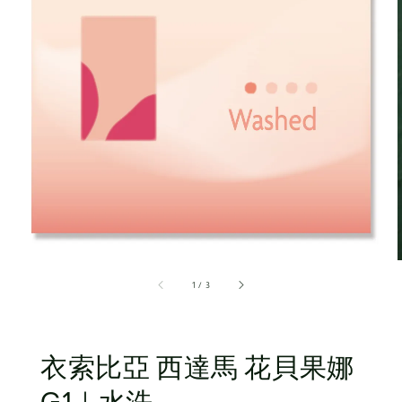
1
/
3
衣索比亞 西達馬 花貝果娜