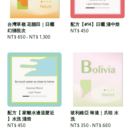
台灣草嶺 花囍田｜日曬
配方【#14】日曬 淺中焙
幻猻批次
Regular
NT$ 450
Regular
NT$ 650
-
NT$ 1,300
price
price
配方【 家離水邊這麼近
玻利維亞 琳達｜爪哇 水
】水洗 淺焙
洗
Regular
NT$ 450
Regular
NT$ 350
-
NT$ 680