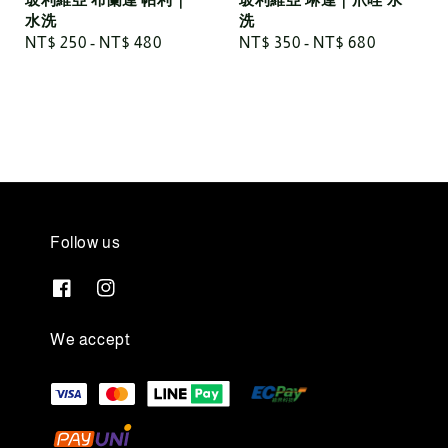
水洗
洗
Regular
NT$ 250
-
NT$ 480
Regular
NT$ 350
-
NT$ 680
price
price
Follow us
We accept