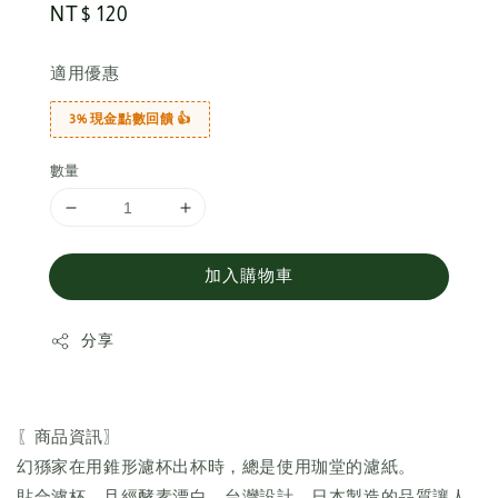
Regular
NT$ 120
price
適用優惠
3% 現金點數回饋 👍
數量
加入購物車
分享
〖商品資訊〗
幻猻家在用錐形濾杯出杯時，總是使用珈堂的濾紙。
貼合濾杯，且經酵素漂白，台灣設計，日本製造的品質讓人