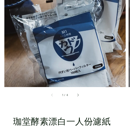
1
/
4
珈堂酵素漂白一人份濾紙