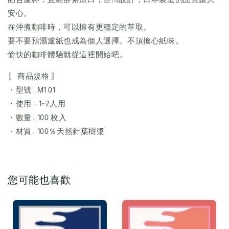
安心。
在沖煮咖啡時，可以擁有更穩定的萃取。
要不要預濕濾紙也成為個人選擇。不須擔心紙味。
愉快的咖啡體驗就從這裡開始吧。
〖 商品規格 〗
・型號 : M1 01
・使用 : 1~2人用
・數量 : 100 枚入
・材質 : 100％天然針葉樹漿
您可能也喜歡