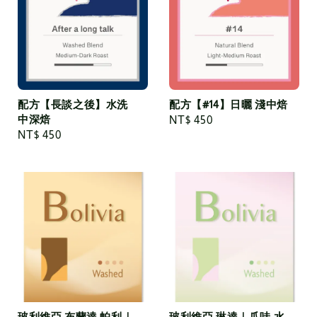
配方【長談之後】水洗
配方【#14】日曬 淺中焙
中深焙
Regular
NT$ 450
Regular
NT$ 450
price
price
玻利維亞 布蘭達 帕利｜
玻利維亞 琳達｜爪哇 水