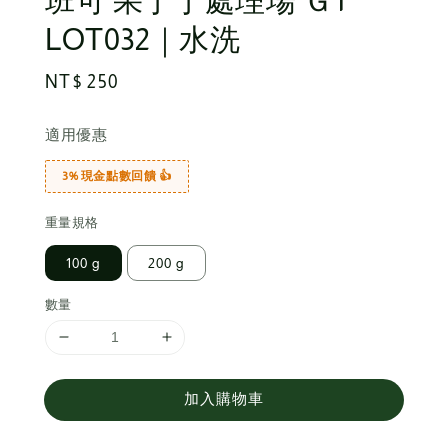
班可 果丁丁處理場 Ｇ1
LOT032｜水洗
Regular
NT$ 250
price
適用優惠
3% 現金點數回饋 👍
重量規格
100 g
200 g
數量
加入購物車