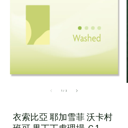
1
/
3
衣索比亞 耶加雪菲 沃卡村