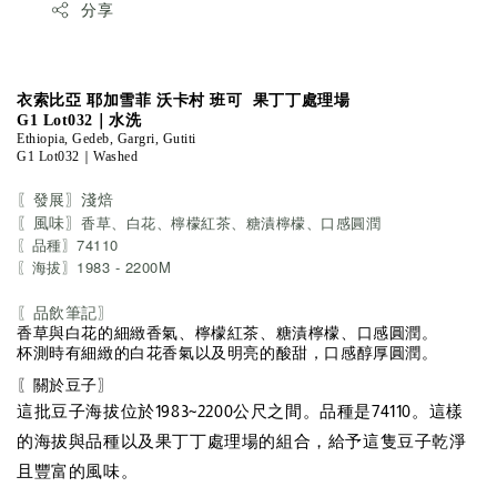
分享
衣索比亞 耶加雪菲 沃卡村 班可 果丁丁處理場
G1 Lot032
｜水洗
Ethiopia, Gedeb, Gargri, Gutiti
G1 Lot032｜Washed
〖發展〗淺焙
〖風味〗
香草、白花、檸檬紅茶、糖漬檸檬、口感圓潤
〖品種〗74110
〖海拔〗1983 - 2200M
〖品飲筆記〗
香草與白花的細緻香氣、檸檬紅茶、糖漬檸檬、口感圓潤。
杯測時有細緻的白花香氣以及明亮的酸甜，口感醇厚圓潤。
〖關於豆子〗
這批豆子海拔位於1983~2200公尺之間。品種是74110。這樣
的海拔與品種以及果丁丁處理場的組合，給予這隻豆子乾淨
且豐富的風味。