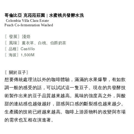
哥倫比亞 克菈菈莊園 | 水蜜桃共發酵水洗
Colombia Villa Clara Estate
Peach Co-fermentation Washed
〖發展〗淺焙
〖風味〗
薰衣草、白桃、伯爵奶茶
〖品種〗
Castillo
〖海拔〗1,500M
〖關於豆子〗
想要傳統處理法以外的咖啡體驗，滿滿的水果爆擊，有如飲
調一般的感受的話，可以試試這一隻豆子。現在的共發酵技
術製作出來的豆子品質越來越高。風味的強度高之外，與酸
甜的連結感也越做越好，甜感與口感的斷裂感也越來越少。
生產國的技術已經越來越高。咖啡上游原物料的改變與市場
的需求也互相在演進著。