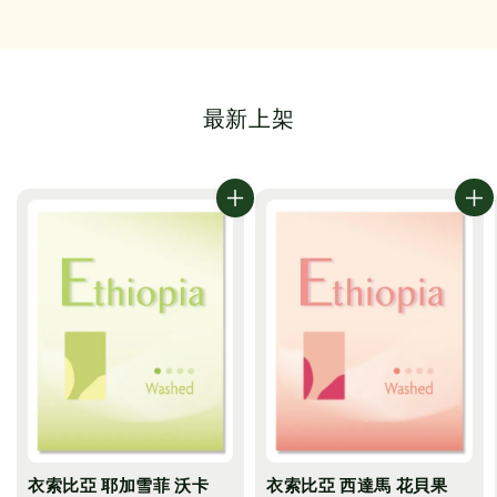
最新上架
衣索比亞 耶加雪菲 沃卡
衣索比亞 西達馬 花貝果