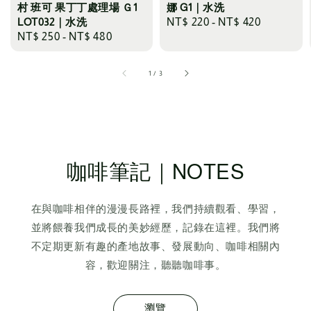
村 班可 果丁丁處理場 Ｇ1
娜 G1｜水洗
LOT032｜水洗
Regular
NT$ 220
-
NT$ 420
Regular
NT$ 250
-
NT$ 480
price
price
1
/
3
咖啡筆記｜NOTES
在與咖啡相伴的漫漫長路裡，我們持續觀看、學習，
並將餵養我們成長的美妙經歷，記錄在這裡。我們將
不定期更新有趣的產地故事、發展動向、咖啡相關內
容，歡迎關注，聽聽咖啡事。
瀏覽