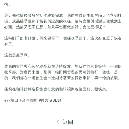
術。
最近先乾燥後發酵的批次終於完成，我們在收到生豆的隔天也立刻打
樣。成品幾乎達到了當初所設想的模樣。這時喜悅與感謝自然地湧上
心頭。然後又忍不住想，如果再怎麼做的話，會怎麼樣呢？
這時劉千如老師說，再來要等下一個採收季節了。這次好像豆子快沒
有了。
這就是產季啊。
農民的奮鬥與心智的結晶就在這時綻放。對我們而言是等待下一個採
收季節。對農民來說，是再一輪田間管理的思考與執行，然後，是
的，我們都在一邊催生也一邊期待著新的採收季節，再一輪的後製。
能夠在咖啡館將這樣飽含心意的咖啡端到各位面前。很快樂。
#
#
#
#SL34
花囍田
台灣咖啡
後製
返回