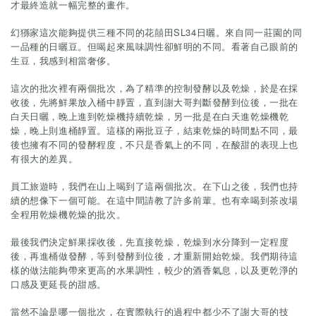
才最終造就一幅完整的畫作。
幻猻家這次能夠提供三種不同的花囍田SL34日曬。來自同一莊園的同
一品種的日曬豆。但喝起來風味調性卻鮮明的不同。看著自己眼前的
生豆，我感到相當奢侈。
這次的批次裡有兩個批次，為了精準的控制發酵以及乾燥，於是在採
收後，先將鮮果放入桶中靜置，直到謝大哥判斷發酵到位後，一批在
白天日曬，晚上進到乾燥機持續乾燥，另一批是在白天進乾燥機乾
燥，晚上則進桶靜置。這樣的兩批豆子，結束乾燥的時間點不同，最
後也擁有不同的發酵程度，不只是香氣上的不同，在酸甜的表現上也
有很大的差異。
員工旅遊時，我們在山上喝到了這兩個批次。在下山之後，我們也持
續的想像下一個可能。在這中間請教了許多前輩。也有幸喝到茶改場
全程用乾燥機乾燥的批次。
最後我們決定鮮果採收後，先直接乾燥，乾燥到水分降到一定程度
後，再進桶做發酵，等到發酵到位後，才重新開始乾燥。我們期待這
樣的做法能夠帶來更高的水果調性，較少的酒香氣息，以及更乾淨的
口感及更延長的甜感。
當然不論是哪一個批次，在實際執行的過程中都少不了謝大哥的技