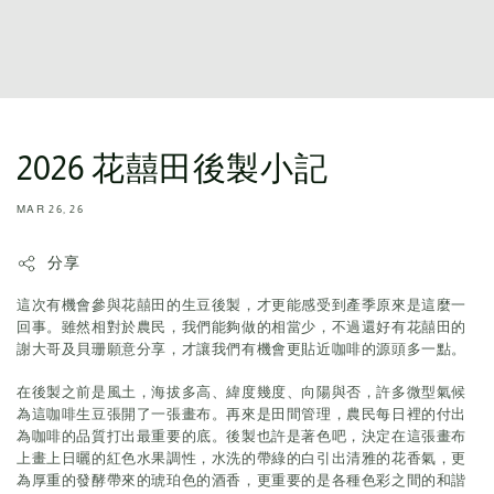
2026 花囍田後製小記
MAR 26, 26
分享
這次有機會參與花囍田的生豆後製，才更能感受到產季原來是這麼一
回事。雖然相對於農民，我們能夠做的相當少，不過還好有花囍田的
謝大哥及貝珊願意分享，才讓我們有機會更貼近咖啡的源頭多一點。
在後製之前是風土，海拔多高、緯度幾度、向陽與否，許多微型氣候
為這咖啡生豆張開了一張畫布。再來是田間管理，農民每日裡的付出
為咖啡的品質打出最重要的底。後製也許是著色吧，決定在這張畫布
上畫上日曬的紅色水果調性，水洗的帶綠的白引出清雅的花香氣，更
為厚重的發酵帶來的琥珀色的酒香，更重要的是各種色彩之間的和諧