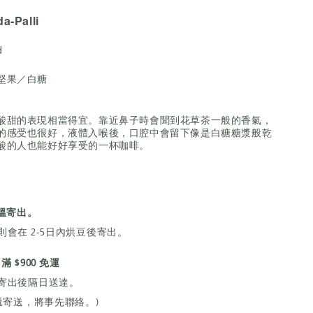
a-Palli
d
堅果／白糖
酸甜的表現相當得宜。靠近鼻子時會聞到花草茶一般的香氣，
的感受也很好，液體入喉後，口腔中會留下像是白糖糖漿般乾
酸的人也能好好享受的一杯咖啡。
溫寄出。
會在 2-5日內烘豆後寄出。
滿 $900 免運
寄出後隔日送達。
遞寄送，將事先聯絡。)