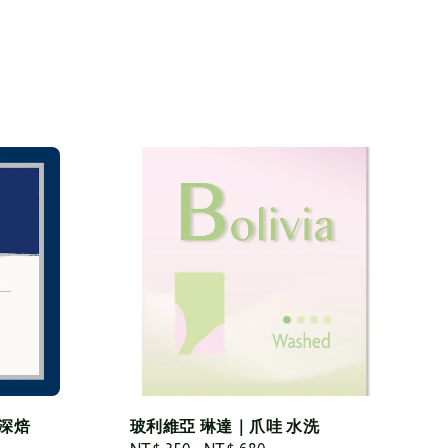
深焙
玻利維亞 琳達｜爪哇 水洗