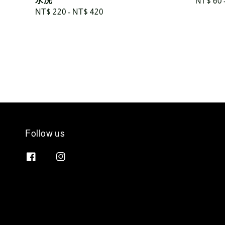
水洗
Regular
NT$ 60
Regular
NT$ 220
-
NT$ 420
price
price
Follow us