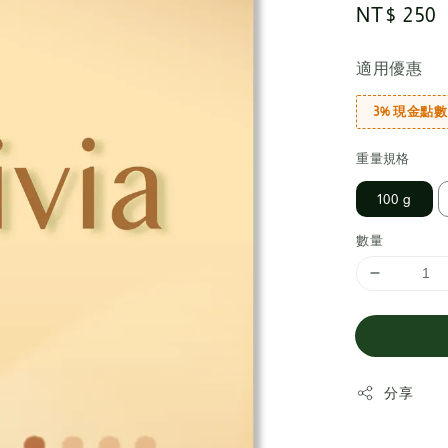
Regular
NT$ 250
price
適用優惠
3% 現金點數
重量規格
100 g
數量
分享