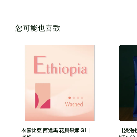
您可能也喜歡
衣索比亞 西達馬 花貝果娜 G1｜
【浸泡