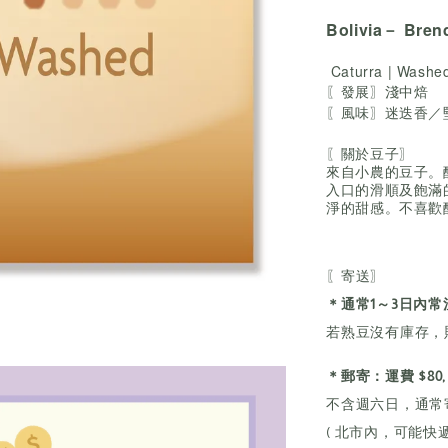
Bolivia－ Brend
Caturra | Washe
〖發展〗淺中焙
〖風味〗迷迭香／
〖關於豆子〗
來自小農的豆子。
入口的滑順及飽滿
淨的甜感。不喜歡
〖寄送〗
＊通常1～3日內常
若熟豆沒有庫存，則
＊郵寄：運費 $80, 
不含週六日，通常
( 北市內，可能快