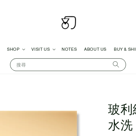
SHOP
VISIT US
NOTES
ABOUT US
BUY & SH
搜尋
玻利
水洗