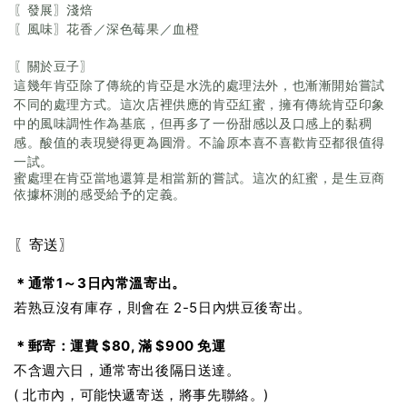
〖發展〗淺焙
〖風味〗花香／深色莓果／血橙
〖關於豆子〗
這幾年肯亞除了傳統的肯亞是水洗的處理法外，也漸漸開始嘗試
不同的處理方式。這次店裡供應的肯亞紅蜜，擁有傳統肯亞印象
中的風味調性作為基底，但再多了一份甜感以及口感上的黏稠
感。酸值的表現變得更為圓滑。不論原本喜不喜歡肯亞都很值得
一試。
蜜處理在肯亞當地還算是相當新的嘗試。這次的紅蜜，是生豆商
依據杯測的感受給予的定義。
〖寄送〗
＊通常1～3日內常溫寄出。
若熟豆沒有庫存，則會在 2-5日內烘豆後寄出。
＊郵寄：運費 $80, 滿 $900 免運
不含週六日，通常寄出後隔日送達。
( 北市內，可能快遞寄送，將事先聯絡。)