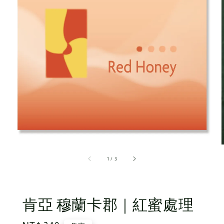
1
/
3
肯亞 穆蘭卡郡｜紅蜜處理