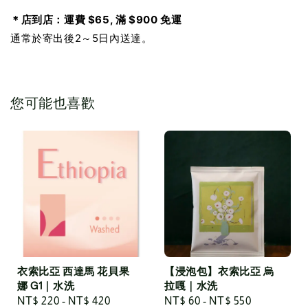
＊店到店：運費 $65, 滿 $900 免運
通常於寄出後2～5日內送達。
您可能也喜歡
衣索比亞 西達馬 花貝果
【浸泡包】衣索比亞 烏
娜 G1｜水洗
拉嘎｜水洗
Regular
NT$ 220
-
NT$ 420
Regular
NT$ 60
-
NT$ 550