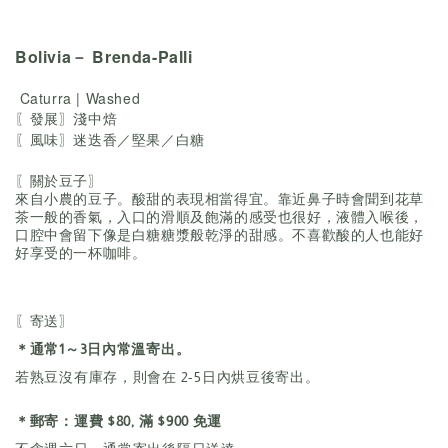
Bolivia－ Brenda-Palli
Caturra | Washed
〖發展〗淺中焙
〖風味〗迷迭香／堅果／白糖
〖關於豆子〗
來自小農的豆子。酸甜的表現相當得宜。靠近鼻子時會聞到花草
茶一般的香氣，入口的滑順及飽滿的感受也很好，液體入喉後，
口腔中會留下像是白糖糖漿般乾淨的甜感。不喜歡酸的人也能好
好享受的一杯咖啡。
〖寄送〗
＊通常1～3日內常溫寄出。
若熟豆沒有庫存，則會在 2-5日內烘豆後寄出。
＊郵寄：運費 $80, 滿 $900 免運