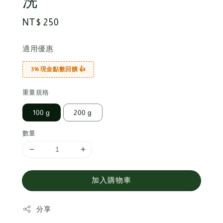
洗
Regular
NT$ 250
price
適用優惠
3% 現金點數回饋 👍
重量規格
100 g
200 g
數量
加入購物車
分享