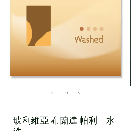
1
/
3
玻利維亞 布蘭達 帕利｜水