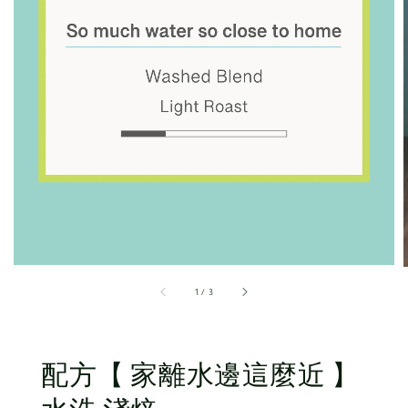
1
/
3
配方【 家離水邊這麼近 】