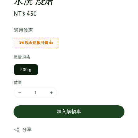
水洗 淺焙
Regular
NT$ 450
price
適用優惠
3% 現金點數回饋 👍
重量規格
200 g
數量
加入購物車
分享