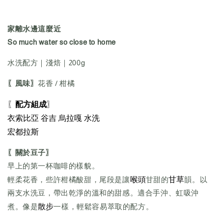
家離水邊這麼近
So much water so close to home
水洗配方｜淺焙｜200g
〖風味〗
花香 / 柑橘
〖
配方組成
〗
衣索比亞 谷吉 烏拉嘎 水洗
宏都拉斯
〖關於豆子〗
早上的第一杯咖啡的樣貌。
喉頭
甘草
輕柔花香，些許柑橘酸甜，尾段是讓
甘甜的
韻。以
兩支水洗豆，帶出乾淨的溫和的甜感。適合手沖、虹吸沖
散步
煮。像是
一樣，輕鬆容易萃取的配方。