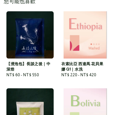
您可能也喜歡
【浸泡包】長談之後｜中
衣索比亞 西達馬 花貝果
深焙
娜 G1｜水洗
Regular
NT$ 60
-
NT$ 550
Regular
NT$ 220
-
NT$ 420
price
price