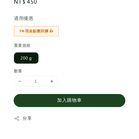
Regular
NT$ 450
price
適用優惠
3% 現金點數回饋 👍
重量規格
200 g
數量
加入購物車
分享