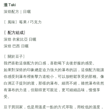
瀧 Taki
深焙配方｜日曬
〖風味〗莓果 / 巧克力
〖配方組成〗
深焙 衣索比亞 日曬
深焙 巴西 日曬
〖關於豆子〗
我們喜歡這個配方的口感，喜歡喝下去後舒服的感受。
如果對深焙的印象總是迫力強大的瀑布的話，這個配方能讓
你感受到瀑布裡衝擊力道較小，可以放輕鬆享受的那種。像
白洲正子提到的瀧，那樣的瀑布。細而不絕，雖然瀑布依然
有瀑布的力道，但顯得更可親近，更可細細品味，慢慢享
受。
豆子買回家，也是用溫柔一點的方式萃取，用較低的溫度，