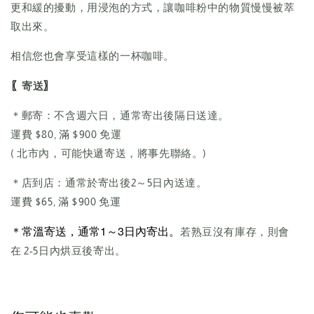
更和緩的擾動，用浸泡的方式，讓咖啡粉中的物質慢慢被萃
取出來。
相信您也會享受這樣的一杯咖啡。
〖
〗
寄送
＊郵寄：不含週六日，通常寄出後隔日送達。
運費 $80, 滿 $900 免運
( 北市內，可能快遞寄送，將事先聯絡。)
＊店到店：通常於寄出後2～5日內送達。
運費 $65, 滿 $900 免運
＊常溫寄送，通常1～3日內寄出。
若熟豆沒有庫存，則會
在 2-5日內烘豆後寄出。