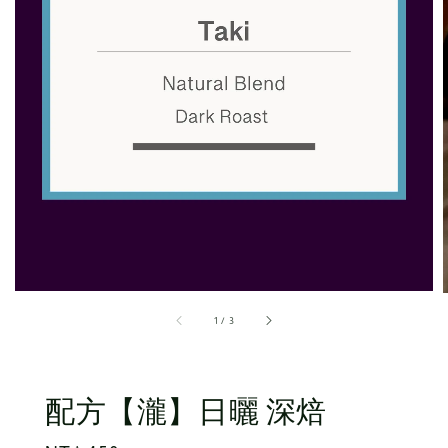
1
/
3
配方【瀧】日曬 深焙