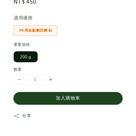
Regular
NT$ 450
price
適用優惠
3% 現金點數回饋 👍
重量規格
200 g
數量
加入購物車
分享