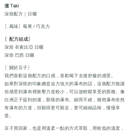
瀧 Taki
深焙配方｜日曬
〖風味〗莓果 / 巧克力
〖配方組成〗
深焙 衣索比亞 日曬
深焙 巴西 日曬
〖關於豆子〗
我們喜歡這個配方的口感，喜歡喝下去後舒服的感受。
如果對深焙的印象總是迫力強大的瀑布的話，這個配方能讓
你感受到瀑布裡衝擊力道較小，可以放輕鬆享受的那種。像
白洲正子提到的瀧，那樣的瀑布。細而不絕，雖然瀑布依然
有瀑布的力道，但顯得更可親近，更可細細品味，慢慢享
受。
豆子買回家，也是用溫柔一點的方式萃取，用較低的溫度，