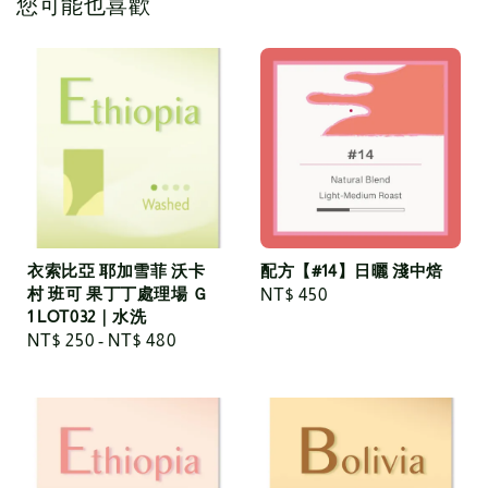
您可能也喜歡
衣索比亞 耶加雪菲 沃卡
配方【#14】日曬 淺中焙
村 班可 果丁丁處理場 Ｇ
Regular
NT$ 450
1 LOT032｜水洗
price
Regular
NT$ 250
-
NT$ 480
price