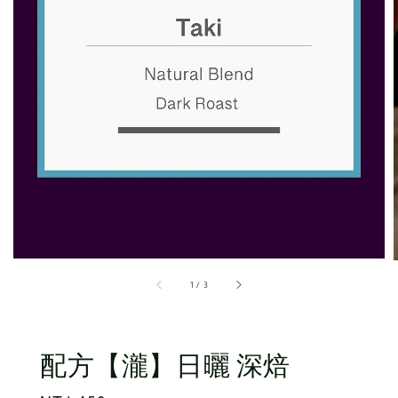
1
/
3
配方【瀧】日曬 深焙