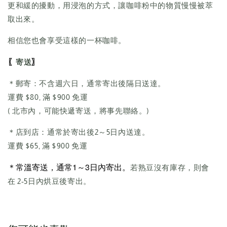
更和緩的擾動，用浸泡的方式，讓咖啡粉中的物質慢慢被萃
取出來。
相信您也會享受這樣的一杯咖啡。
〖
〗
寄送
＊郵寄：不含週六日，通常寄出後隔日送達。
運費 $80, 滿 $900 免運
( 北市內，可能快遞寄送，將事先聯絡。)
＊店到店：通常於寄出後2～5日內送達。
運費 $65, 滿 $900 免運
＊常溫寄送，通常1～3日內寄出。
若熟豆沒有庫存，則會
在 2-5日內烘豆後寄出。