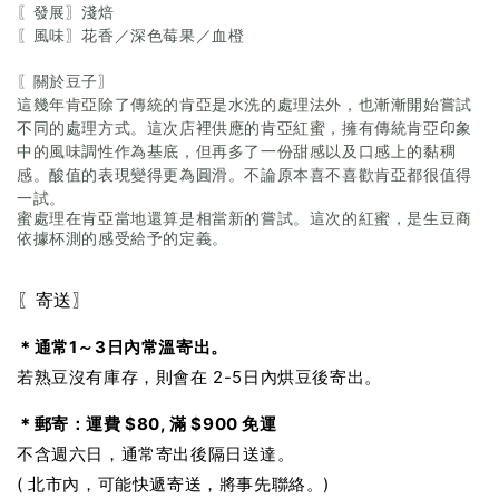
〖發展〗淺焙
〖風味〗花香／深色莓果／血橙
〖關於豆子〗
這幾年肯亞除了傳統的肯亞是水洗的處理法外，也漸漸開始嘗試
不同的處理方式。這次店裡供應的肯亞紅蜜，擁有傳統肯亞印象
中的風味調性作為基底，但再多了一份甜感以及口感上的黏稠
感。酸值的表現變得更為圓滑。不論原本喜不喜歡肯亞都很值得
一試。
蜜處理在肯亞當地還算是相當新的嘗試。這次的紅蜜，是生豆商
依據杯測的感受給予的定義。
〖寄送〗
＊通常1～3日內常溫寄出。
若熟豆沒有庫存，則會在 2-5日內烘豆後寄出。
＊郵寄：運費 $80, 滿 $900 免運
不含週六日，通常寄出後隔日送達。
( 北市內，可能快遞寄送，將事先聯絡。)