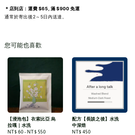
＊店到店：運費 $65, 滿 $900 免運
通常於寄出後2～5日內送達。
您可能也喜歡
【浸泡包】衣索比亞 烏
配方【長談之後】水洗
拉嘎｜水洗
中深焙
Regular
NT$ 60
-
NT$ 550
Regular
NT$ 450