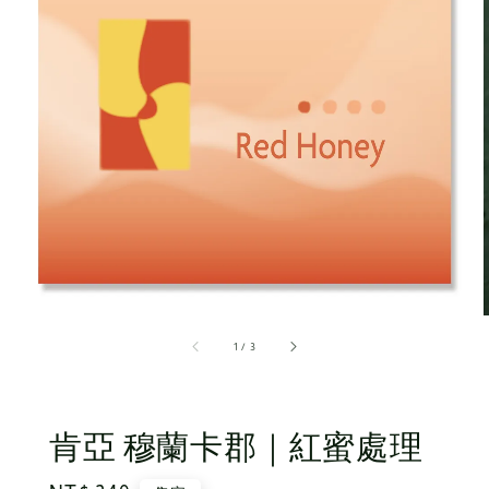
1
/
3
肯亞 穆蘭卡郡｜紅蜜處理