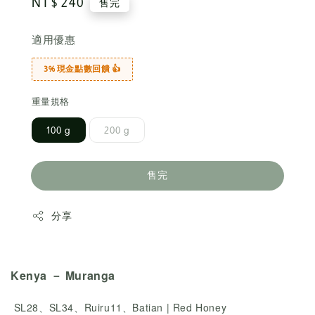
Regular
NT$ 240
售完
price
適用優惠
3% 現金點數回饋 👍
重量規格
100 g
200 g
售完
分享
Kenya － Muranga
SL28、SL34、Ruiru11、Batian | Red Honey