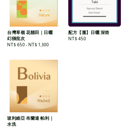
台灣草嶺 花囍田｜日曬
配方【瀧】日曬 深焙
幻猻批次
Regular
NT$ 450
Regular
NT$ 650
-
NT$ 1,300
price
price
玻利維亞 布蘭達 帕利｜
水洗