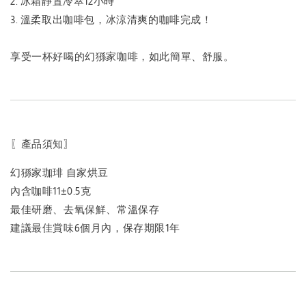
2. 冰箱靜置冷萃12小時
3. 溫柔取出咖啡包，冰涼清爽的咖啡完成！
享受一杯好喝的幻猻家咖啡，如此簡單、舒服。
〖產品須知〗
幻猻家珈琲 自家烘豆
內含咖啡11±0.5克
最佳研磨、去氧保鮮、常溫保存
建議最佳賞味6個月內，保存期限1年