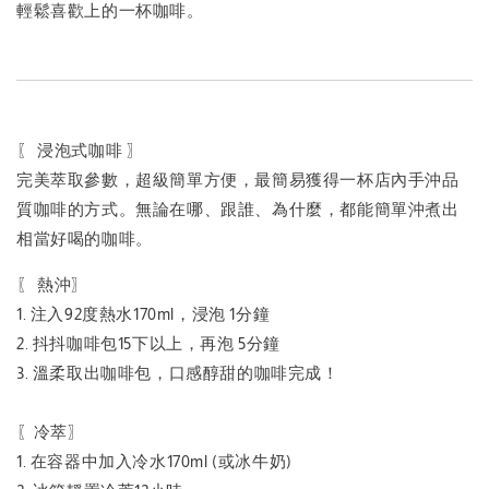
輕鬆喜歡上的一杯咖啡。
〖 浸泡式咖啡 〗
完美萃取參數，超級簡單方便，最簡易獲得一杯店內手沖品
質咖啡的方式。無論在哪、跟誰、為什麼，都能簡單沖煮出
相當好喝的咖啡。
〖 熱沖〗
1. 注入92度熱水170ml，浸泡 1分鐘
2. 抖抖咖啡包15下以上，再泡 5分鐘
3. 溫柔取出咖啡包，口感醇甜的咖啡完成！
〖冷萃〗
1. 在容器中加入冷水170ml (或冰牛奶)