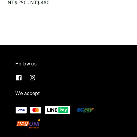
Regular
NT$ 250
-
NT$ 480
price
Follow us
We accept