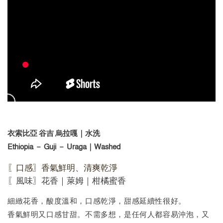
衣索比亞 谷吉 烏拉嘎｜水洗
Ethiopia － Guji － Uraga｜Washed
〖口感〗
香氣鮮明
、
清爽乾淨
〖風味〗花香｜萊姆｜柑橘蜜香
細緻花香，酸度溫和，口感乾淨，甜感延續性很好。
香氣鮮明又口感甘甜。不需多想，是任何人都容易沖泡，又