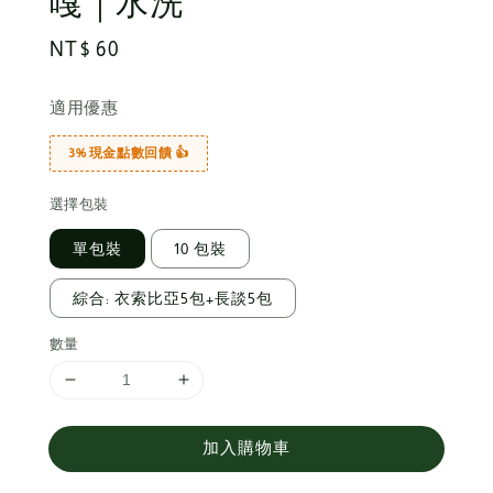
嘎｜水洗
Regular
NT$ 60
price
適用優惠
3% 現金點數回饋 👍
選擇包裝
單包裝
10 包裝
綜合: 衣索比亞5包+長談5包
數量
加入購物車