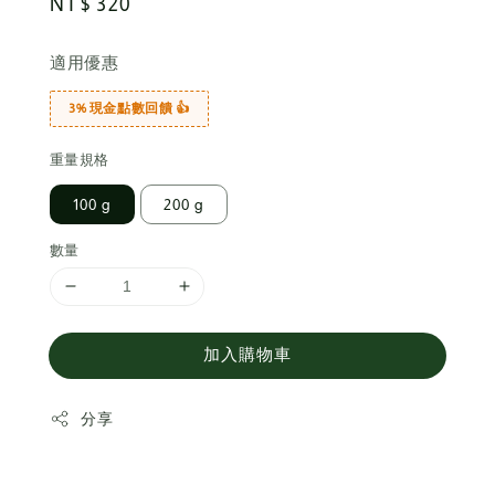
Regular
NT$ 320
price
適用優惠
3% 現金點數回饋 👍
重量規格
100 g
200 g
數量
加入購物車
分享