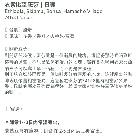
衣索比亞 班莎｜日曬
Ethiopia, Sidama, Bensa,
Hamasho Village
74158 | Nature
〖發展〗淺焙
〖風味〗花香／香料／杏桃乾/藍莓
〖關於豆子〗
剛開店的時候，班莎還是一個新興的地塊。還記得那時候喝到班
莎時的興奮，不只是還保有活力的地塊，還有首次喝到衣索比亞
的豆子可以寫上單一品種，而不再是古優種。
到了現在班莎已經是一個咖啡愛好者喜愛的地塊。這裡產出的咖
74158
啡表現依舊相當優異。這隻種在班莎的
擁有相當好的果
香，風味的層次及強度都很好。希望大家都能好好享受這杯美好
的咖啡。
〖寄送〗
＊通常1～3日內常溫寄出。
若熟豆沒有庫存，則會在 2-5日內烘豆後寄出。