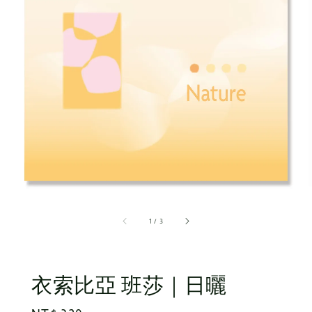
1
/
3
衣索比亞 班莎｜日曬