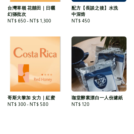
台灣草嶺 花囍田｜日曬
配方【長談之後】水洗
幻猻批次
中深焙
Regular
NT$ 650
-
NT$ 1,300
Regular
NT$ 450
price
price
哥斯大黎加 女力｜紅蜜
珈堂酵素漂白一人份濾紙
Regular
NT$ 300
-
NT$ 580
Regular
NT$ 120
price
price