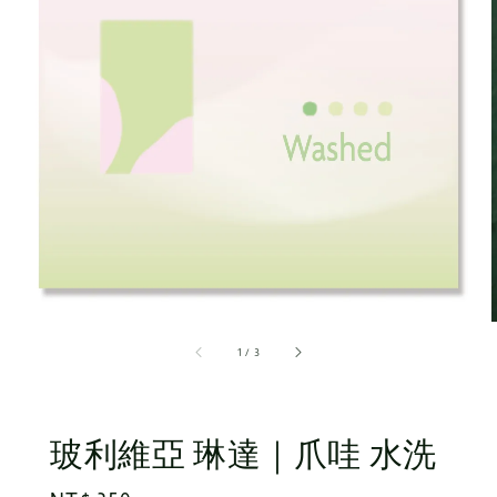
1
/
3
玻利維亞 琳達｜爪哇 水洗