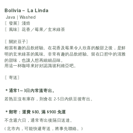
Bolivia－ La Linda
Java | Washed
〖發展〗淺焙
〖風味〗花香／莓果／玄米綠茶
〖關於豆子〗
相當有趣的品飲經驗。在花香及莓果令人欣喜的酸甜之後，是鮮
明的玄米綠茶的風味。非常有趣的品飲經驗。留在口腔中的清雅
的甜味，也讓人想再細細品味。
用這一杯咖啡來好好認識玻利維亞吧。
〖寄送〗
＊通常1～3日內常溫寄出。
若熟豆沒有庫存，則會在 2-5日內烘豆後寄出。
＊郵寄：運費 $80, 滿 $900 免運
不含週六日，通常寄出後隔日送達。
( 北市內，可能快遞寄送，將事先聯絡。)