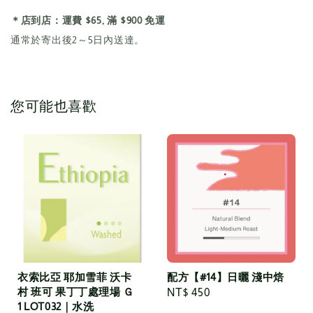
＊店到店：運費 $65, 滿 $900 免運
通常於寄出後2～5日內送達。
您可能也喜歡
衣索比亞 耶加雪菲 沃卡
配方【#14】日曬 淺中焙
村 班可 果丁丁處理場 Ｇ
Regular
NT$ 450
1 LOT032｜水洗
price