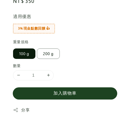
Regular
NT$ 350
price
適用優惠
3% 現金點數回饋 👍
重量規格
100 g
200 g
數量
加入購物車
分享