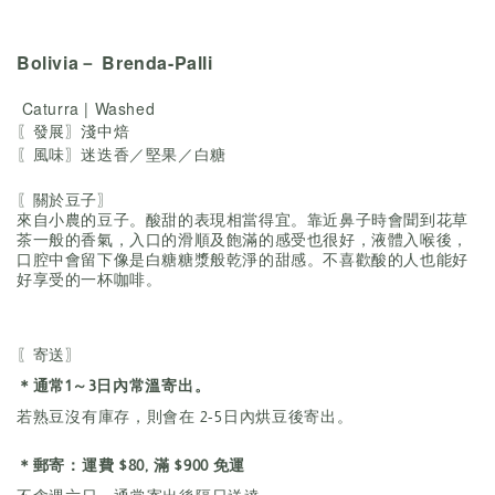
Bolivia－ Brenda-Palli
Caturra | Washed
〖發展〗淺中焙
〖風味〗迷迭香／堅果／白糖
〖關於豆子〗
來自小農的豆子。酸甜的表現相當得宜。靠近鼻子時會聞到花草
茶一般的香氣，入口的滑順及飽滿的感受也很好，液體入喉後，
口腔中會留下像是白糖糖漿般乾淨的甜感。不喜歡酸的人也能好
好享受的一杯咖啡。
〖寄送〗
＊通常1～3日內常溫寄出。
若熟豆沒有庫存，則會在 2-5日內烘豆後寄出。
＊郵寄：運費 $80, 滿 $900 免運