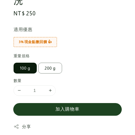
洗
Regular
NT$ 250
price
適用優惠
3% 現金點數回饋 👍
重量規格
100 g
200 g
數量
加入購物車
分享