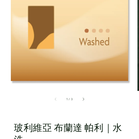
1
/
3
玻利維亞 布蘭達 帕利｜水