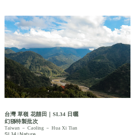
台灣
草嶺
花囍田
｜SL34 日曬
幻猻特製批次
Taiwan － Caoling － Hua Xi Tian
SL34 | Nature