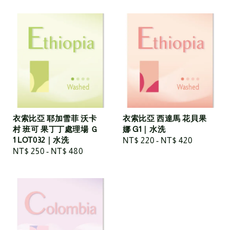
衣索比亞 耶加雪菲 沃卡
衣索比亞 西達馬 花貝果
村 班可 果丁丁處理場 Ｇ
娜 G1｜水洗
1 LOT032｜水洗
Regular
NT$ 220
-
NT$ 420
Regular
NT$ 250
-
NT$ 480
price
price