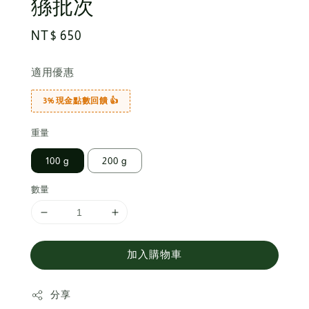
猻批次
Regular
NT$ 650
price
適用優惠
3% 現金點數回饋 👍
重量
100 g
200 g
數量
加入購物車
分享