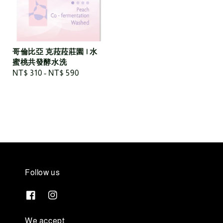
哥倫比亞 克菈菈莊園 | 水
蜜桃共發酵水洗
Regular
NT$ 310
-
NT$ 590
price
Follow us
We accept