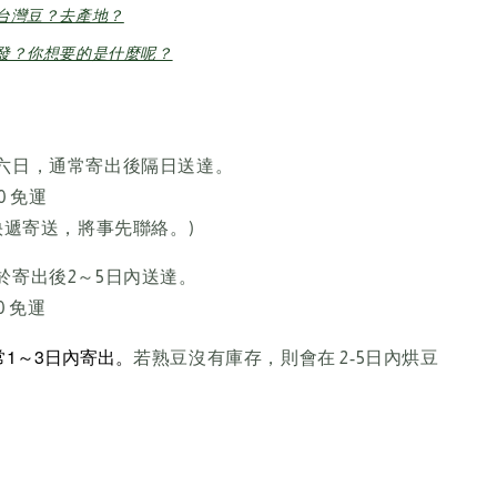
台灣豆？去產地？
發？你想要的是什麼呢？
六日，通常寄出後隔日送達。
00 免運
快遞寄送，將事先聯絡。)
於寄出後2～5日內送達。
00 免運
1～3日內寄出。
若熟豆沒有庫存，則會在 2-5日內烘豆