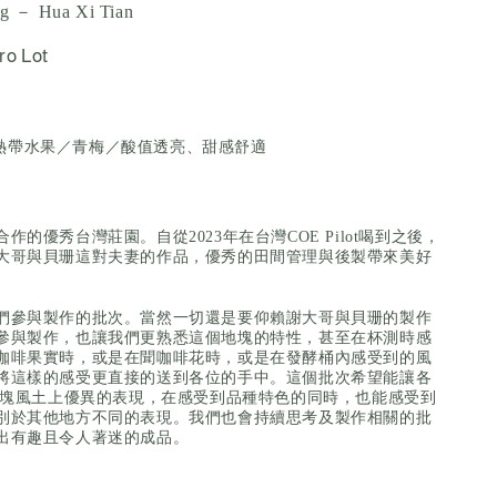
g － Hua Xi Tian
ro Lot
熱帶水果／青梅／酸值透亮、甜感舒適
作的優秀台灣莊園。自從2023年在台灣COE Pilot喝到之後，
大哥與貝珊這對夫妻的作品，優秀的田間管理與後製帶來美好
們參與製作的批次。當然一切還是要仰賴謝大哥與貝珊的製作
參與製作，也讓我們更熟悉這個地塊的特性，甚至在杯測時感
咖啡果實時，或是在聞咖啡花時，或是在發酵桶內感受到的風
將這樣的感受更直接的送到各位的手中。這個批次希望能讓各
在這塊風土上優異的表現，在感受到品種特色的同時，也能感受到
別於其他地方不同的表現。我們也會持續思考及製作相關的批
出有趣且令人著迷的成品。