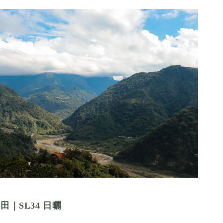
囍田
｜SL34 日曬