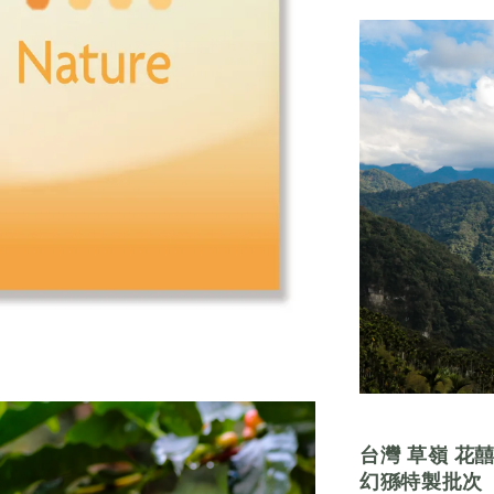
台灣
草嶺
花
幻猻特製批次