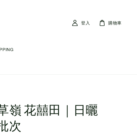
登入
購物車
IPPING
草嶺 花囍田｜日曬
批次