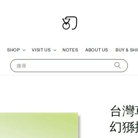
SHOP
VISIT US
NOTES
ABOUT US
BUY & SH
搜尋
台灣
幻猻