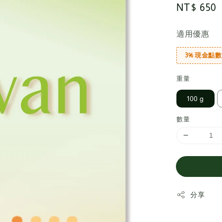
Regular
NT$ 650
price
適用優惠
3% 現金點數
重量
100 g
數量
分享