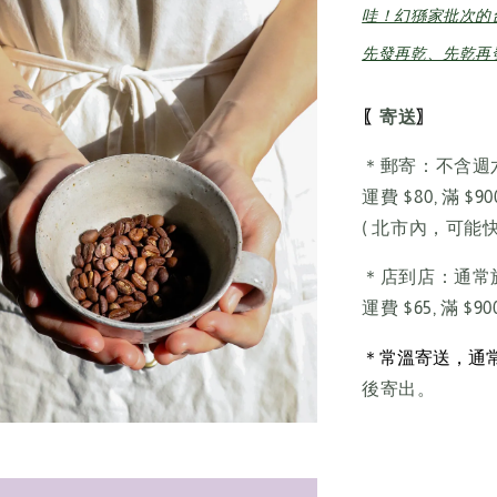
哇！幻猻家批次的
先發再乾、先乾再
〖
〗
寄送
＊郵寄：不含週
運費 $80, 滿 $9
( 北市內，可能
＊店到店：通常
運費 $65, 滿 $9
＊常溫寄送，通常
後寄出。