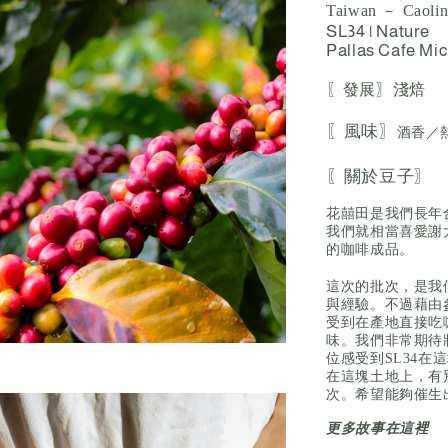
Taiwan － Caolin
SL34 | Nature
Pallas Cafe Mic
〖發展〗
淺焙
〖風味〗
酒香／
〖關於豆子〗
花囍田是我們長年合
我們就相當喜愛謝
的咖啡成品。
這次的批次，是我
與經驗。不過藉由
受到在產地直接吃
味。我們非常期待
位感受到SL34
在這塊土地上，有
次。希望能夠催生
更多故事在這裡